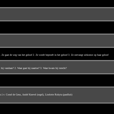
 Ze gaat de weg van het geloof 2. Ze wordt beproeft in het geloof 3. Ze ontvangt uitkomst op haar geloof
hij vandaan? 2. Waar gaat hij naartoe? 3. Waar kwam hij terecht?
l.v. Corné de Geus, André Knevel (orgel), Liselotte Rokyta (panfluit)