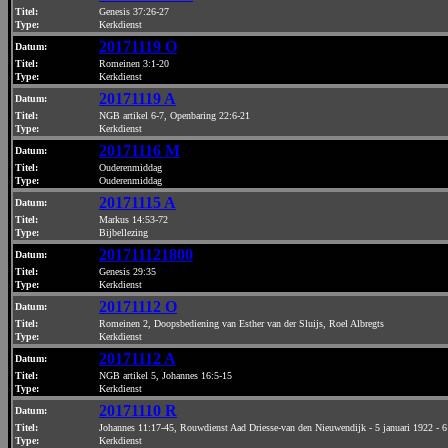
Titel:
Genesis 37:26-27
Type:
Kerkdienst
20171119 O
Datum
:
Titel:
Romeinen 3:1-20
Type:
Kerkdienst
20171119 A
Datum
:
Titel:
NGB artikel 6-7, Openbaring 22:6-21
Type:
Kerkdienst
20171116 M
Datum
:
Titel:
Ouderenmiddag
Type:
Ouderenmiddag
20171115 A
Datum
:
Titel:
Markus 14:53-72
Type:
Bijbellezing
201711121800
Datum
:
Titel:
Genesis 29:35
Type:
Kerkdienst
20171112 O
Datum
:
Titel:
Romeinen 2, Doopsbediening van Esther van der Sluijs, Roel Albregts
Type:
Kerkdienst
20171112 A
Datum
:
Titel:
NGB artikel 5, Johannes 16:5-15
Type:
Kerkdienst
20171110 R
Datum
:
Titel:
Johannes 11:17-45, Rouwdienst Aad Driesse-van den Nieuwendijk - 5 januari 1922 - 
Type:
Kerkdienst