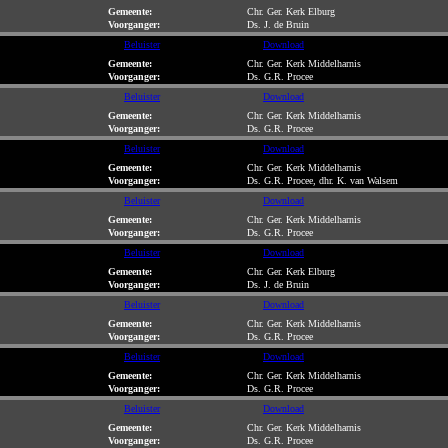
Gemeente:
Chr. Ger. Kerk Elburg
Voorganger:
Ds. J. de Bruin
Beluister
Download
Gemeente:
Chr. Ger. Kerk Middelharnis
Voorganger:
Ds. G.R. Procee
Beluister
Download
Gemeente:
Chr. Ger. Kerk Middelharnis
Voorganger:
Ds. G.R. Procee
Beluister
Download
Gemeente:
Chr. Ger. Kerk Middelharnis
Voorganger:
Ds. G.R. Procee, dhr. K. van Walsem
Beluister
Download
Gemeente:
Chr. Ger. Kerk Middelharnis
Voorganger:
Ds. G.R. Procee
Beluister
Download
Gemeente:
Chr. Ger. Kerk Elburg
Voorganger:
Ds. J. de Bruin
Beluister
Download
Gemeente:
Chr. Ger. Kerk Middelharnis
Voorganger:
Ds. G.R. Procee
Beluister
Download
Gemeente:
Chr. Ger. Kerk Middelharnis
Voorganger:
Ds. G.R. Procee
Beluister
Download
Gemeente:
Chr. Ger. Kerk Middelharnis
Voorganger:
Ds. G.R. Procee