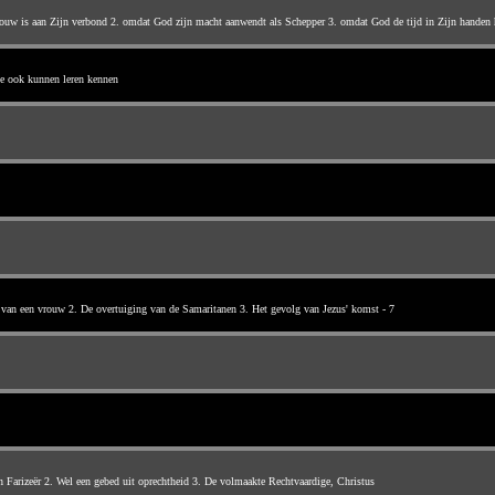
 trouw is aan Zijn verbond 2. omdat God zijn macht aanwendt als Schepper 3. omdat God de tijd in Zijn handen 
die ook kunnen leren kennen
 van een vrouw 2. De overtuiging van de Samaritanen 3. Het gevolg van Jezus' komst - 7
n Farizeër 2. Wel een gebed uit oprechtheid 3. De volmaakte Rechtvaardige, Christus