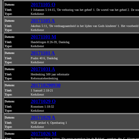
20171105 O
Datum
:
Titel:
1 Johannes 5:14-15, 'De verhoring van het gebed' 1. De wortel van het gebed 2. De n
Type:
Kerkdienst
20171105 A
Datum
:
Titel:
Jakobus 5:11, 'De verdraagzaamheid in het lijden van Gods kinderen' 1. Het voorbeeld
Type:
Kerkdienst
20171101 M
Datum
:
Titel:
Handelingen 8:26-39, Dankdag
Type:
Kerkdienst
20171101 A
Datum
:
Titel:
Psalm 40:6, Dankdag
Type:
Kerkdienst
20171031 A
Datum
:
Titel:
Herdenking 500 jaar reformatie
Type:
Reformatieherdenking
201710290930
Datum
:
Titel:
1 Samuël 2:18-21
Type:
Kerkdienst
20171029 O
Datum
:
Titel:
Romeinen 1:18-32
Type:
Kerkdienst
20171029 A
Datum
:
Titel:
NGB artikel 4, Openbaring 1
Type:
Kerkdienst
20171026 M
Datum
:
Titel:
Ouderenmiddag, lezing: 'De eerste martelaar Jan de Bakker' - spreker: dhr. G. Slootweg