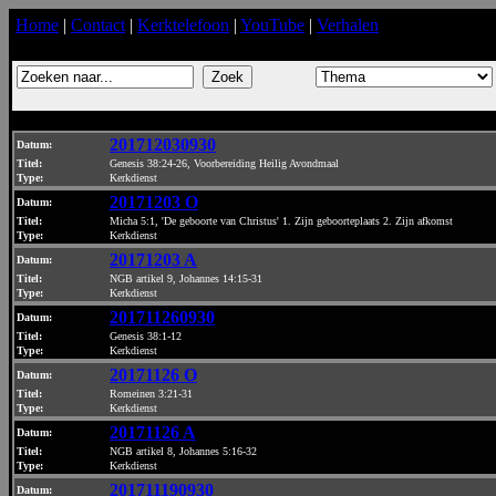
Home
|
Contact
|
Kerktelefoon
|
YouTube
|
Verhalen
201712030930
Datum
:
Titel:
Genesis 38:24-26, Voorbereiding Heilig Avondmaal
Type:
Kerkdienst
20171203 O
Datum
:
Titel:
Micha 5:1, 'De geboorte van Christus' 1. Zijn geboorteplaats 2. Zijn afkomst
Type:
Kerkdienst
20171203 A
Datum
:
Titel:
NGB artikel 9, Johannes 14:15-31
Type:
Kerkdienst
201711260930
Datum
:
Titel:
Genesis 38:1-12
Type:
Kerkdienst
20171126 O
Datum
:
Titel:
Romeinen 3:21-31
Type:
Kerkdienst
20171126 A
Datum
:
Titel:
NGB artikel 8, Johannes 5:16-32
Type:
Kerkdienst
201711190930
Datum
: