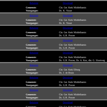
Beluister
Download
Gemeente:
Chr. Ger. Kerk Middelharnis
Voorganger:
Ds. K. Visser
Beluister
Download
Gemeente:
Chr. Ger. Kerk Middelharnis
Voorganger:
Ds. K. Visser
Beluister
Download
Gemeente:
Chr. Ger. Kerk Middelharnis
Voorganger:
Ds. G.R. Procee
Beluister
Download
Gemeente:
Chr. Ger. Kerk Middelharnis
Voorganger:
Ds. G.R. Procee
Beluister
Download
Gemeente:
Chr. Ger. Kerk Middelharnis
Voorganger:
Ds. G.R. Procee, Ds. A. Kos, dhr. G. Slootweg
Beluister
Download
Gemeente:
Chr. Ger. Kerk Elburg
Voorganger:
Ds. J. de Bruin
Beluister
Download
Gemeente:
Chr. Ger. Kerk Middelharnis
Voorganger:
Ds. G.R. Procee
Beluister
Download
Gemeente:
Chr. Ger. Kerk Middelharnis
Voorganger:
Ds. G.R. Procee
Beluister
Download
Gemeente:
Chr. Ger. Kerk Middelharnis