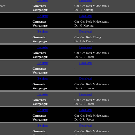
Beluister
Download
heeft
Gemeente:
Chr. Ger. Kerk Middelharnis
Voorganger:
Ds. H. Korving
Beluister
Download
Gemeente:
Chr. Ger. Kerk Middelharnis
Voorganger:
Ds. H. Korving
Beluister
Download
Gemeente:
Chr. Ger. Kerk Elburg
Voorganger:
Ds. J. de Bruin
Beluister
Download
Gemeente:
Chr. Ger. Kerk Middelharnis
Voorganger:
Ds. G.R. Procee
Beluister
Download
Gemeente:
-
Voorganger:
Beluister
Download
Gemeente:
Chr. Ger. Kerk Middelharnis
Voorganger:
Ds. G.R. Procee
Beluister
Download
Gemeente:
Chr. Ger. Kerk Middelharnis
Voorganger:
Ds. G.R. Procee
Beluister
Download
Gemeente:
Chr. Ger. Kerk Middelharnis
Voorganger:
Ds. G.R. Procee
Beluister
Download
Gemeente:
Chr. Ger. Kerk Middelharnis