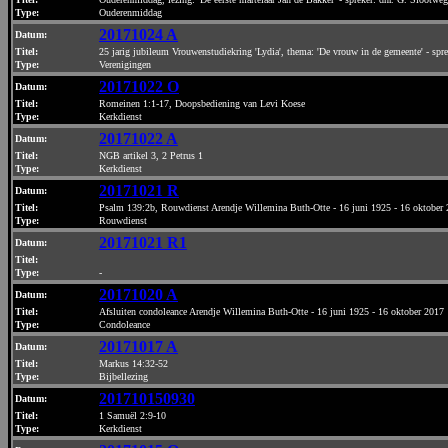
Type:
Ouderenmiddag
20171024 A
Datum
:
Titel:
25 jarig jubileum Vrouwenstudiekring 'Lydia', thema: 'De vrouw in de gemeente' - spr
Type:
Verenigingen
20171022 O
Datum
:
Titel:
Romeinen 1:1-17, Doopsbediening van Levi Koese
Type:
Kerkdienst
20171022 A
Datum
:
Titel:
NGB artikel 3, 2 Petrus 1
Type:
Kerkdienst
20171021 R
Datum
:
Titel:
Psalm 139:2b, Rouwdienst Arendje Willemina Buth-Otte - 16 juni 1925 - 16 oktober
Type:
Rouwdienst
20171021 R1
Datum
:
Titel:
Type:
-
20171020 A
Datum
:
Titel:
Afsluiten condoleance Arendje Willemina Buth-Otte - 16 juni 1925 - 16 oktober 2017
Type:
Condoleance
20171017 A
Datum
:
Titel:
Markus 14:32-52
Type:
Bijbellezing
201710150930
Datum
:
Titel:
1 Samuël 2:9-10
Type:
Kerkdienst