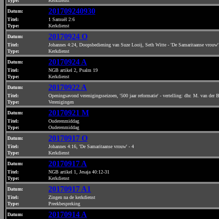
Type:
Kerkdienst
201709240930
Datum
:
Titel:
1 Samuël 2:6
Type:
Kerkdienst
20170924 O
Datum
:
Titel:
Johannes 4:24, Doopsbediening van Suze Looij, Seth Witte - 'De Samaritaanse vrouw'
Type:
Kerkdienst
20170924 A
Datum
:
Titel:
NGB artikel 2, Psalm 19
Type:
Kerkdienst
20170922 A
Datum
:
Titel:
Openingsavond verenigingsseizoen, '500 jaar reformatie' - vertelling: dhr. M. van der 
Type:
Verenigingen
20170921 M
Datum
:
Titel:
Ouderenmiddag
Type:
Ouderenmiddag
20170917 O
Datum
:
Titel:
Johannes 4:16, 'De Samaritaanse vrouw' - 4
Type:
Kerkdienst
20170917 A
Datum
:
Titel:
NGB artikel 1, Jesaja 40:12-31
Type:
Kerkdienst
20170917 A1
Datum
:
Titel:
Zingen na de kerkdienst
Type:
Preekbespreking
20170914 A
Datum
: