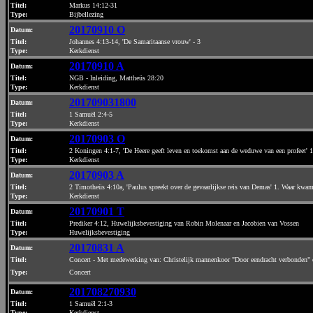
Titel:
Markus 14:12-31
Type:
Bijbellezing
20170910 O
Datum
:
Titel:
Johannes 4:13-14, 'De Samaritaanse vrouw' - 3
Type:
Kerkdienst
20170910 A
Datum
:
Titel:
NGB - Inleiding, Mattheüs 28:20
Type:
Kerkdienst
201709031800
Datum
:
Titel:
1 Samuël 2:4-5
Type:
Kerkdienst
20170903 O
Datum
:
Titel:
2 Koningen 4:1-7, 'De Heere geeft leven en toekomst aan de weduwe van een profeet' 1.
Type:
Kerkdienst
20170903 A
Datum
:
Titel:
2 Timotheüs 4:10a, 'Paulus spreekt over de gevaarlijkse reis van Demas' 1. Waar kwam 
Type:
Kerkdienst
20170901 T
Datum
:
Titel:
Prediker 4:12, Huwelijksbevestiging van Robin Molenaar en Jacobien van Vossen
Type:
Huwelijksbevestiging
20170831 A
Datum
:
Titel:
Concert - Met medewerking van: Christelijk mannenkoor "Door eendracht verbonden" o.
Type:
Concert
201708270930
Datum
:
Titel:
1 Samuël 2:1-3
Type:
Kerkdienst