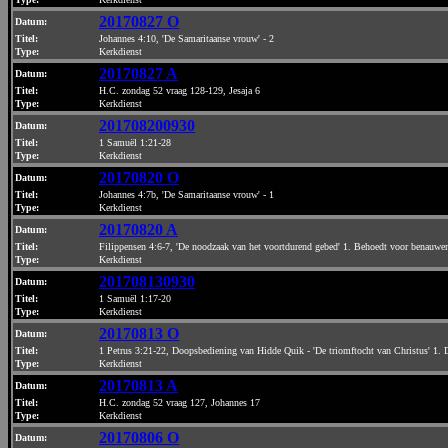
20170827 O
Datum
:
Titel:
Johannes 4:10, 'De Samaritaanse vrouw' - 2
Type:
Kerkdienst
20170827 A
Datum
:
Titel:
H.C. zondag 52 vraag 128-129, Jesaja 6
Type:
Kerkdienst
201708200930
Datum
:
Titel:
1 Samuël 1:21-28
Type:
Kerkdienst
20170820 O
Datum
:
Titel:
Johannes 4:7b, 'De Samaritaanse vrouw' - 1
Type:
Kerkdienst
20170820 A
Datum
:
Titel:
Filippensen 4:6-7, 'De noodzaak van het voortdurend gebed' 1. Behoedt voor benauwen
Type:
Kerkdienst
201708130930
Datum
:
Titel:
1 Samuël 1:17-20
Type:
Kerkdienst
20170813 O
Datum
:
Titel:
1 Petrus 3:21-22, Doopsbediening van Hidde Quik - 'De triomftocht van Christus' 1. De
Type:
Kerkdienst
20170813 A
Datum
:
Titel:
H.C. zondag 52 vraag 127, Johannes 17
Type:
Kerkdienst
20170806 O
Datum
: