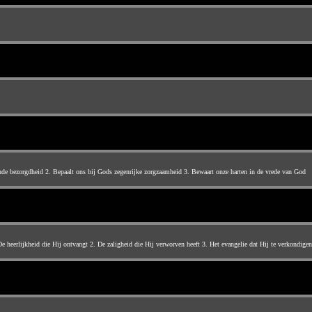
de bezorgdheid 2. Bepaalt ons bij Gods zegenrijke zorgzaamheid 3. Bewaart onze harten in de vrede van God
 heerlijkheid die Hij ontvangt 2. De zaligheid die Hij verworven heeft 3. Het evangelie dat Hij te verkondigen