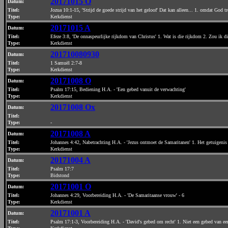
20171015 O
Datum
:
Titel:
Jozua 10:1-15, 'Strijd de goede strijd van het geloof' Dat kan alleen... 1. omdat God
Type:
Kerkdienst
20171015 A
Datum
:
Titel:
Efeze 3:8, 'De onnaspeurlijke rijkdom van Christus' 1. Wat is die rijkdom 2. Zou ik 
Type:
Kerkdienst
201710080930
Datum
:
Titel:
1 Samuël 2:7-8
Type:
Kerkdienst
20171008 O
Datum
:
Titel:
Psalm 17:15, Bediening H.A. - 'Een gebed vanuit de verwachting'
Type:
Kerkdienst
20171008 Ox
Datum
:
Titel:
Type:
-
20171008 A
Datum
:
Titel:
Johannes 4:42, Nabetrachting H.A. - 'Jezus ontmoet de Samaritanen' 1. Het getuigenis
Type:
Kerkdienst
20171004 A
Datum
:
Titel:
Psalm 17:7
Type:
Bidstond
20171001 O
Datum
:
Titel:
Johannes 4:29, Voorbereiding H.A. - 'De Samaritaanse vrouw' - 6
Type:
Kerkdienst
20171001 A
Datum
:
Titel:
Psalm 17:1-3, Voorbereiding H.A. - 'David's gebed om recht' 1. Niet een gebed van ee