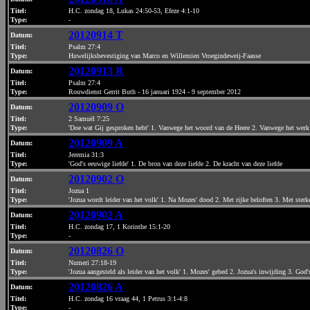
Titel:
H.C. zondag 18, Lukas 24:50-53, Efeze 4:1-10
Type:
-
20120914 T
Datum
:
Titel:
Psalm 27:4
Type:
Huwelijksbevestiging van Marco en Willemien Vroegindeweij-Faasse
20120913 R
Datum
:
Titel:
Psalm 27:4
Type:
Rouwdienst Gerrit Buth - 16 januari 1924 - 9 september 2012
20120909 O
Datum
:
Titel:
2 Samuël 7:25
Type:
'Doe wat Gij gesproken hebt' 1. Vanwege het woord van de Heere 2. Vanwege het werk
20120909 A
Datum
:
Titel:
Jeremia 31:3
Type:
'God's eeuwige liefde' 1. De bron van deze liefde 2. De kracht van deze liefde
20120902 O
Datum
:
Titel:
Jozua 1
Type:
'Jozua wordt leider van het volk' 1. Na Mozes' dood 2. Met rijke beloften 3. Met ster
20120902 A
Datum
:
Titel:
H.C. zondag 17, 1 Korinthe 15:1-20
Type:
-
20120826 O
Datum
:
Titel:
Numeri 27:18-19
Type:
'Jozua aangesteld als leider van het volk' 1. Mozes' gebed 2. Jozua's inwijding 3. Go
20120826 A
Datum
:
Titel:
H.C. zondag 16 vraag 44, 1 Petrus 3:1-4:8
Type:
-