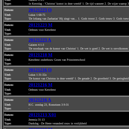
Type:
1e Kerstdag - 'Christus' komst in deze wereld' 1. De tijd wanneer 2. De wijze waarop 
20121223 O
Datum
:
Titel:
Lukas 1:68-75
Type:
'De lofzang van Zacharias' Hij zingt van... 1. Gods troost 2. Gods trouw 3. Gods toew
20121223 M
Datum
:
Titel:
Oefenen voor Kerstfeest
Type:
-
20121223 A
Datum
:
Titel:
Galaten 4:1-3
Type:
'De noodzaak van de komst van Christus' 1. De wet is goed 2. De wet is onvolkomen 
20121218 M
Datum
:
Titel:
Kerstfeest onderbouw Groen van Prinstererschool
Type:
-
20121216 O
Datum
:
Titel:
Lukas 1:31-32a
Type:
'De komst van Christus in deze wereld' 1. De genade 2. De grootheid 3. De geringheid
20121216 M
Datum
:
Titel:
Oefenen voor Kerstfeest
Type:
-
20121216 A
Datum
:
Titel:
H.C. zondag 23, Romeinen 3:9-31
Type:
-
20121213 X01
Datum
:
Titel:
Jeremia 31:13
Type:
Dankdag - De Heere veranderd rouw in vrolijkheid