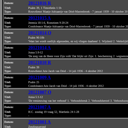
20121016 R
Datum
:
Titel:
Psalm 39, 1 Timotheüs 1:1b
Type:
Rouwdienst Maatje Adriaantje van Driel-Mastenbroek - 7 januari 1939 - 10 oktober 20
20121015 A
Datum
:
Titel:
Jeremia 18:1-6, Romeinen 9:20-24
Type:
Condoleance Maatje Adriaantje van Driel-Mastenbroek - 7 januari 1939 - 10 oktober 2
20121014 O
Datum
:
Titel:
Psalm 90:10b
Type:
'Want het wordt snellijk afgesneden, en wij vliegen daarheen' 1. Wijsheid 2. Werkelij
20121014 A
Datum
:
Titel:
Jozua 5:9-12
Type:
'De zorg van de Heere voor Zijn volk' Dat blijkt uit Zijn: 1. bescherming 2. wegnemin
20121010 R
Datum
:
Titel:
Psalm 39
Type:
Rouwdienst Arie Jacob van Driel - 14 juli 1936 - 4 oktober 2012
20121009 A
Datum
:
Titel:
Psalm 25
Type:
Condoleance Arie Jacob van Driel - 14 juli 1936 - 4 oktober 2012
20121007 O
Datum
:
Titel:
Jozua 5:1-12
Type:
'De vernieuwing van het verbond' 1. Verbondsbreuk 2. Verbondsherstel 3. Verbondszor
20121007 A
Datum
:
Titel:
H.C. zondag 19 vraag 52, Mattheüs 24:1-28
Type:
-
20121001 A
Datum
:
Titel:
Zendingsavond