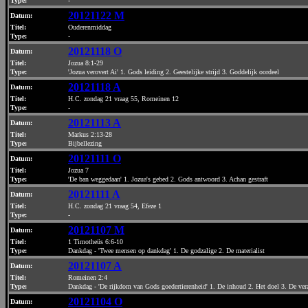
Type:
-
20121122 M
Datum
:
Titel:
Ouderenmiddag
Type:
-
20121118 O
Datum
:
Titel:
Jozua 8:1-29
Type:
'Jozua verovert Ai' 1. Gods leiding 2. Geestelijke strijd 3. Goddelijk oordeel
20121118 A
Datum
:
Titel:
H.C. zondag 21 vraag 55, Romeinen 12
Type:
-
20121113 A
Datum
:
Titel:
Markus 2:13-28
Type:
Bijbellezing
20121111 O
Datum
:
Titel:
Jozua 7
Type:
'De ban weggedaan' 1. Jozua's gebed 2. Gods antwoord 3. Achan gestraft
20121111 A
Datum
:
Titel:
H.C. zondag 21 vraag 54, Efeze 1
Type:
-
20121107 M
Datum
:
Titel:
1 Timotheüs 6:6-10
Type:
Dankdag - 'Twee mensen op dankdag' 1. De godzalige 2. De materialist
20121107 A
Datum
:
Titel:
Romeinen 2:4
Type:
Dankdag - 'De rijkdom van Gods goedertierenheid' 1. De inhoud 2. Het doel 3. De ver
20121104 O
Datum
: