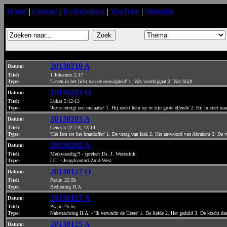
Home
|
Contact
|
Kerktelefoon
|
YouTube
|
Verhalen
20130210 A
Datum
:
Titel:
1 Johannes 2:17
Type:
'Leven in het licht van de eeuwigheid' 1. Wat voorbijgaat 2. Wat blijft
20130203 O
Datum
:
Titel:
Lukas 5:12-13
Type:
'Jezus reinigt een melaatse' 1. Hij zoekt hem op in zijn grote ellende 2. Hij luistert 
20130203 A
Datum
:
Titel:
Genesis 22:7-8, 13-14
Type:
'Het lam tot het brandoffer' 1. De vraag van Izak 2. Het antwoord van Abraham 3. De 
20130202 A
Datum
:
Titel:
Merkwaardig?! - spreker: Ds. J. Westerink
Type:
LCJ - Jeugdcontact Zuid-West
20130127 O
Datum
:
Titel:
Psalm 25:5b
Type:
Bediening H.A.
20130127 A
Datum
:
Titel:
Psalm 25:5c
Type:
Nabetrachting H.A. - 'Ik verwacht de Heere' 1. De liefde 2. Het geduld 3. De kracht da
20130125 A
Datum
: