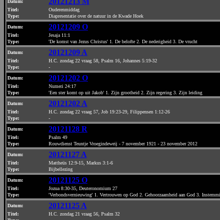
20121213 M
Datum
:
Titel:
Ouderenmiddag
Type:
Diapresentatie over de natuur in de Kwade Hoek
20121209 O
Datum
:
Titel:
Jesaja 11:1
Type:
'De komst van Jezus Christus' 1. De belofte 2. De nederigheid 3. De vrucht
20121209 A
Datum
:
Titel:
H.C. zondag 22 vraag 58, Psalm 16, Johannes 5:19-32
Type:
-
20121202 O
Datum
:
Titel:
Numeri 24:17
Type:
'Een ster komt op uit Jakob' 1. Zijn grootheid 2. Zijn regering 3. Zijn leiding
20121202 A
Datum
:
Titel:
H.C. zondag 22 vraag 57, Job 19:23-29, Filippensen 1:12-26
Type:
-
20121128 R
Datum
:
Titel:
Psalm 49
Type:
Rouwdienst Teuntje Vroegindeweij - 7 november 1921 - 23 november 2012
20121127 A
Datum
:
Titel:
Mattheüs 12:9-15, Markus 3:1-6
Type:
Bijbellezing
20121125 O
Datum
:
Titel:
Jozua 8:30-35, Deuteronomium 27
Type:
'Verbondsvernieuwing' 1. Vertrouwen op God 2. Gehoorzaamheid aan God 3. Instem
20121125 A
Datum
:
Titel:
H.C. zondag 21 vraag 56, Psalm 32