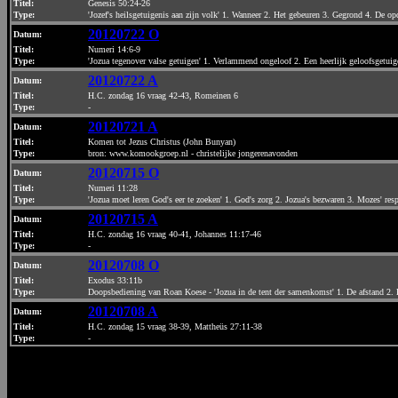
Titel:
Genesis 50:24-26
Type:
'Jozef's heilsgetuigenis aan zijn volk' 1. Wanneer 2. Het gebeuren 3. Gegrond 4. De op
20120722 O
Datum
:
Titel:
Numeri 14:6-9
Type:
'Jozua tegenover valse getuigen' 1. Verlammend ongeloof 2. Een heerlijk geloofsgetuig
20120722 A
Datum
:
Titel:
H.C. zondag 16 vraag 42-43, Romeinen 6
Type:
-
20120721 A
Datum
:
Titel:
Komen tot Jezus Christus (John Bunyan)
Type:
bron: www.komookgroep.nl - christelijke jongerenavonden
20120715 O
Datum
:
Titel:
Numeri 11:28
Type:
'Jozua moet leren God's eer te zoeken' 1. God's zorg 2. Jozua's bezwaren 3. Mozes' res
20120715 A
Datum
:
Titel:
H.C. zondag 16 vraag 40-41, Johannes 11:17-46
Type:
-
20120708 O
Datum
:
Titel:
Exodus 33:11b
Type:
Doopsbediening van Roan Koese - 'Jozua in de tent der samenkomst' 1. De afstand 2. 
20120708 A
Datum
:
Titel:
H.C. zondag 15 vraag 38-39, Mattheüs 27:11-38
Type:
-