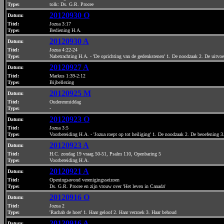
Type:
tolk: Ds. G.R. Procee
20120930 O
Datum
:
Titel:
Jozua 3:17
Type:
Bediening H.A.
20120930 A
Datum
:
Titel:
Jozua 4:22-24
Type:
Nabetrachting H.A. - 'De oprichting van de gedenkstenen' 1. De noodzaak 2. De uitvoe
20120927 A
Datum
:
Titel:
Markus 1:39-2:12
Type:
Bijbellezing
20120925 M
Datum
:
Titel:
Ouderenmiddag
Type:
-
20120923 O
Datum
:
Titel:
Jozua 3:5
Type:
Voorbereiding H.A. - 'Jozua roept op tot heiliging' 1. De noodzaak 2. De beoefening 3
20120923 A
Datum
:
Titel:
H.C. zondag 19 vraag 50-51, Psalm 110, Openbaring 5
Type:
Voorbereiding H.A.
20120921 A
Datum
:
Titel:
Openingsavond verenigingsseizoen
Type:
Ds. G.R. Procee en zijn vrouw over 'Het leven in Canada'
20120916 O
Datum
:
Titel:
Jozua 2
Type:
'Rachab de hoer' 1. Haar geloof 2. Haar verzoek 3. Haar behoud
20120916 A
Datum
: