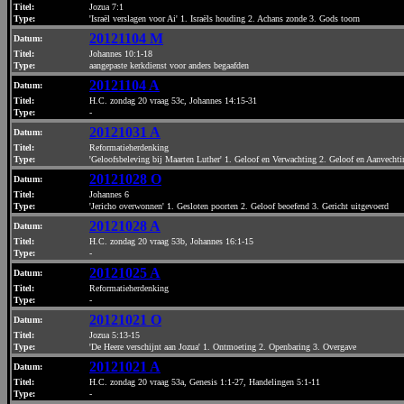
Titel:
Jozua 7:1
Type:
'Israël verslagen voor Ai' 1. Israëls houding 2. Achans zonde 3. Gods toorn
20121104 M
Datum
:
Titel:
Johannes 10:1-18
Type:
aangepaste kerkdienst voor anders begaafden
20121104 A
Datum
:
Titel:
H.C. zondag 20 vraag 53c, Johannes 14:15-31
Type:
-
20121031 A
Datum
:
Titel:
Reformatieherdenking
Type:
'Geloofsbeleving bij Maarten Luther' 1. Geloof en Verwachting 2. Geloof en Aanvechti
20121028 O
Datum
:
Titel:
Johannes 6
Type:
'Jericho overwonnen' 1. Gesloten poorten 2. Geloof beoefend 3. Gericht uitgevoerd
20121028 A
Datum
:
Titel:
H.C. zondag 20 vraag 53b, Johannes 16:1-15
Type:
-
20121025 A
Datum
:
Titel:
Reformatieherdenking
Type:
-
20121021 O
Datum
:
Titel:
Jozua 5:13-15
Type:
'De Heere verschijnt aan Jozua' 1. Ontmoeting 2. Openbaring 3. Overgave
20121021 A
Datum
:
Titel:
H.C. zondag 20 vraag 53a, Genesis 1:1-27, Handelingen 5:1-11
Type:
-