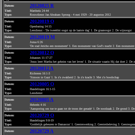
20120825 R
Datum
:
Titel:
Mattheüs 24:44
Type:
Rouwdienst Jan Abraham Sprong - 4 mei 1929 - 20 augustus 2012
20120819 O
Datum
:
Titel:
Openbaring 14:15
Type:
Leesdienst - 'De tweeërlei oogst op de laatste dag' 1. De graanoogst 2. De wijnoogst
20120819 M
Datum
:
Titel:
Jozua 6:26
Type:
'De stad Jericho een monument' 1. Een monument van God's macht 2. Een monument
20120812 O
Datum
:
Titel:
Johannes 11:17-27
Type:
'Jezus leert Martha het geheim van het leven' 1. De situatie waarin Hij dat doet 2. De 
20120812 A
Datum
:
Titel:
Richteren 16:1-3
Type:
'Simson in Gaza' 1. In z'n zwakheid 2. In z'n kracht 3. Met z'n boodschap
20120805 O
Datum
:
Titel:
Handelingen 16:1-15
Type:
Leesdienst
20120805 A
Datum
:
Titel:
Hebreën 4:16
Type:
'Aansporing om toe te gaan tot de troon der genade' 1. De noodzaak 2. De grond 3. De
20120729 O
Datum
:
Titel:
Handelingen 9:8-19
Type:
'Goddelijk gebeuren te Damascus' 1. Geesteswerking 2. Geestesbeleving 3. Geestesge
20120729 A
Datum
: