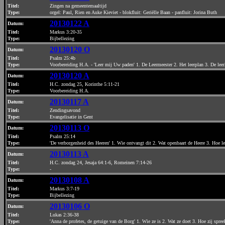
Titel:
Zingen na gemeentemaaltijd
Type:
orgel: Paul, Rien en Auke Kieviet - blokfluit: Geriëlle Baan - panfluit: Jorina Buth
20130122 A
Datum
:
Titel:
Markus 3:20-35
Type:
Bijbellezing
20130120 O
Datum
:
Titel:
Psalm 25:4b
Type:
Voorbereiding H.A. - 'Leer mij Uw paden' 1. De Leermeester 2. Het leerplan 3. De leer
20130120 A
Datum
:
Titel:
H.C. zondag 25, Korinthe 5:11-21
Type:
Voorbereiding H.A.
20130117 A
Datum
:
Titel:
Zendingsavond
Type:
Evangelisatie in Gent
20130113 O
Datum
:
Titel:
Psalm 25:14
Type:
'De verborgenheid des Heeren' 1. Wie ontvangt dit 2. Wat openbaart de Heere 3. Hoe l
20130113 A
Datum
:
Titel:
H.C. zondag 24, Jesaja 64:1-6, Romeinen 7:14-26
Type:
-
20130108 A
Datum
:
Titel:
Markus 3:7-19
Type:
Bijbellezing
20130106 O
Datum
:
Titel:
Lukas 2:36-38
Type:
'Anna de profetes, de getuige van de Borg' 1. Wie ze is 2. Wat ze doet 3. Hoe zij spree