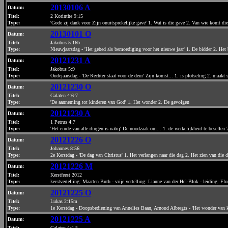
20130106 A
Datum
:
Titel:
2 Korinthe 9:15
Type:
'Gode zij dank voor Zijn onuitsprekelijke gave' 1. Wat is die gave 2. Van wie komt die
20130101 O
Datum
:
Titel:
Jakobus 5:16b
Type:
Nieuwjaarsdag - 'Het gebed als bemoediging voor het nieuwe jaar' 1. De bidder 2. Het
20121231 A
Datum
:
Titel:
Jakobus 5:9
Type:
Oudejaarsdag - 'De Rechter staat voor de deur' Zijn komst... 1. is plotseling 2. maakt 
20121230 O
Datum
:
Titel:
Galaten 4:6-7
Type:
'De aanneming tot kinderen van God' 1. Het wonder 2. De gevolgen
20121230 A
Datum
:
Titel:
1 Petrus 4:7
Type:
'Het einde van alle dingen is nabij' De noodzaak om... 1. de werkelijkheid te beseffen 
20121226 O
Datum
:
Titel:
Johannes 8:56
Type:
2e Kerstdag - 'De dag van Christus' 1. Het verlangen naar die dag 2. Het zien van die 
20121226 M
Datum
:
Titel:
Kerstfeest 2012
Type:
kerstvertelling: Maarten Buth - vrije vertelling: Lianne van der Hel-Blok - leiding: Fl
20121225 O
Datum
:
Titel:
Lukas 2:15m
Type:
1e Kerstdag - Doopsbediening van Annelies Baan, Arnoud Albregts - 'Het wonder van 
20121225 A
Datum
:
Titel:
Galaten 4:4-5